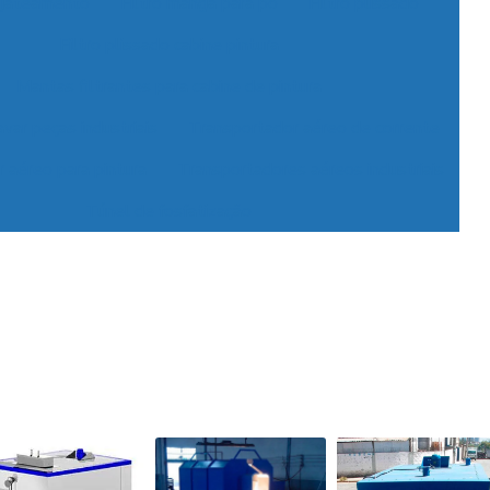
a jateamento
Filtro manga para pó
Filtro plissado
Filtro plissado cabine pintura
Mantas filtrantes para cabine de pintura
var peças industriais
Transportador aéreo de corrente
 aéreo para pintura
Transportadores aéreos industriais
Túnel de fosfatização