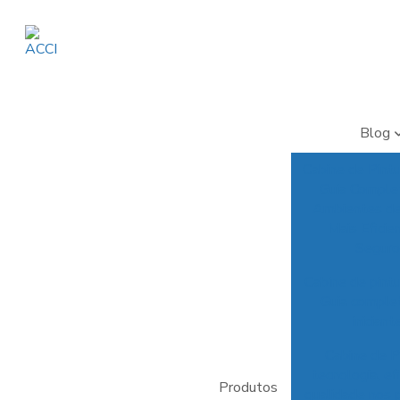
Blog
Cabine de Pintu
Guia Comple
Ambientes de
Mais Eficie
Seguro
Cabine de pintu
Guia comple
iniciant
Cabine de P
tecnologia, efi
Produtos
qualidade nos 