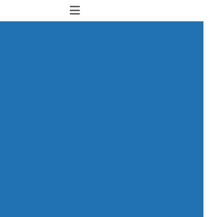
ine de pintura
Cabine de pintura automotiva
Cabine de pintura com cortina de água
Cabine de pintura eletrostática automática
de pintura e estufa
Cabine de pintura filtro seco
ne de pintura industrial
Cabine de pintura a pó
ntura a pó eletrostática
Cabine de pintura a pó preço
ine de pintura preço
Cabine de pintura a seco
r de pó industrial
Coletor de pó industrial preço
stufa infrared
Estufa de pintura automotiva
 pintura automotiva preço
Estufa para pintura a pó
a secagem de papel
Estufa de secagem para pintura