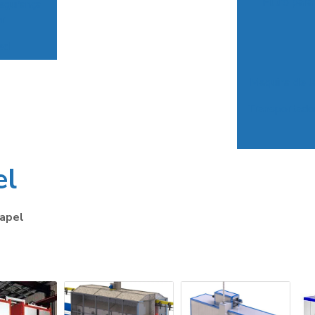
Filtro par
egurança
r
ed
Maquina de la
Transportador
el
papel