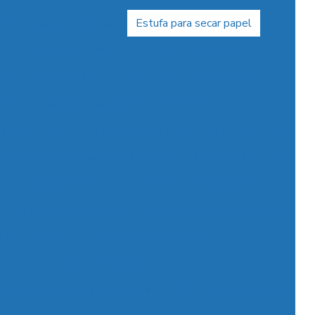
 para secagem de tintas
Estufa para secar papel
ara secagem de pintura
Fabrica de cabine de pintura
s de cabines de pintura
Filtro de ar cabine de pintura
Filtro de ar para jateamento
Filtro bolsa
bine de pintura
Filtro para cabine de pintura automotiva
bine de pintura líquida
Filtro para cabine de pintura a pó
ra cabine de pintura a seco
Filtro de cartão plissado
o
Filtro cartucho para ar
Filtro cartucho de poliéster
iltro cartucho mix
Filtro cartucho poliéster
Filtro de carvão ativado para ar
ão ativado para cabine de pintura
Filtro despoeiramento