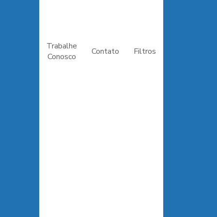
ais
Estufa
 a Estufa
Estufas p
cagem de
Trabalhe
horar a
Contato
Filtros
Fabricante
Conosco
Produção
mo uma
ecagem de
Filtro para ca
ansformar
Filtro para ca
striais e
ultados
Filtro pa
 eficiência
Filtro cartuch
e alta
a pintura
F
al
abilidade
chas
Filtro de carv
s para