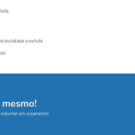
tufa.
á instalada a estufa.
pel
.
a mesmo!
 solicitar um orçamento