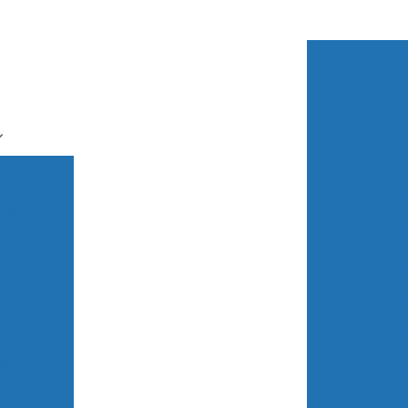
Cab
Cabine 
ra a Seco:
to para
Cabi
 Pintura
Cabine de pi
ntes e
s
Cab
ra a seco:
Coleto
to para
es
E
intura:
Estufa de
ciência e
processos
Estufa par