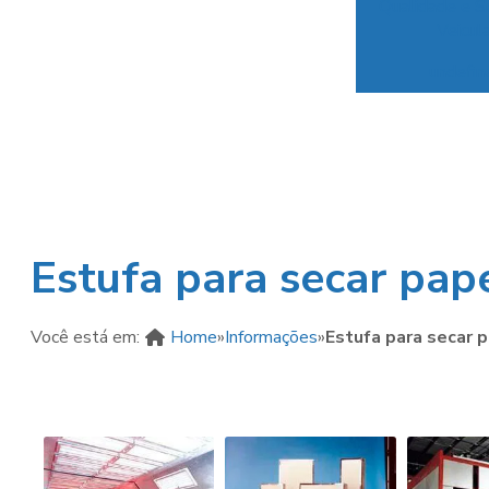
Qualidade e S
Veicula
undefin
Estufa para secar pap
Você está em:
Home
»
Informações
»
Estufa para secar 