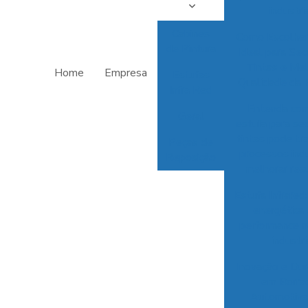
industri
Cabines
Como Escolher
de Pintura
Ideal para Se
Tintas e Mel
Home
Empresa
Estufas
Qualidade da 
Infra Red
Entenda co
Geral
estufa para s
tintas pode tr
Peças de
processos indu
Reposição
melhorar res
Estufa Infrared:
energética 
performance n
industri
Inovação e Dur
em Borra
Automotiva