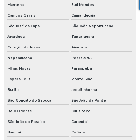
Mantena
Elói Mendes
Campos Gerais
Camanducaia
São José da Lapa
São João Nepomuceno
Jacutinga
Tupaciguara
Coração de Jesus
Aimorés
Nepomuceno
Pedra Azul
Minas Novas
Paraopeba
Espera Feliz
Monte Sião
Buritis
Jequitinhonha
São Gonçalo do Sapucaí
São João da Ponte
Belo Oriente
Buritizeiro
São João do Paraíso
Carandaí
Bambuí
Corinto