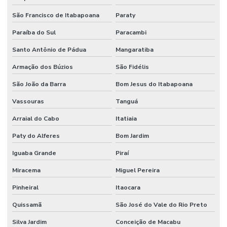
São Francisco de Itabapoana
Paraty
Paraíba do Sul
Paracambi
Santo Antônio de Pádua
Mangaratiba
Armação dos Búzios
São Fidélis
São João da Barra
Bom Jesus do Itabapoana
Vassouras
Tanguá
Arraial do Cabo
Itatiaia
Paty do Alferes
Bom Jardim
Iguaba Grande
Piraí
Miracema
Miguel Pereira
Pinheiral
Itaocara
Quissamã
São José do Vale do Rio Preto
Silva Jardim
Conceição de Macabu