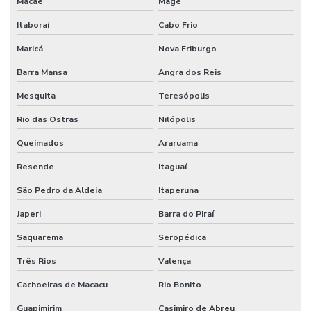
Macaé
Magé
Itaboraí
Cabo Frio
Maricá
Nova Friburgo
Barra Mansa
Angra dos Reis
Mesquita
Teresópolis
Rio das Ostras
Nilópolis
Queimados
Araruama
Resende
Itaguaí
São Pedro da Aldeia
Itaperuna
Japeri
Barra do Piraí
Saquarema
Seropédica
Três Rios
Valença
Cachoeiras de Macacu
Rio Bonito
Guapimirim
Casimiro de Abreu