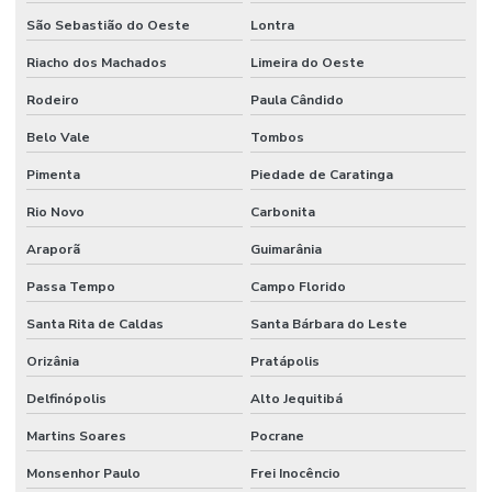
São Sebastião do Oeste
Lontra
Riacho dos Machados
Limeira do Oeste
Rodeiro
Paula Cândido
Belo Vale
Tombos
Pimenta
Piedade de Caratinga
Rio Novo
Carbonita
Araporã
Guimarânia
Passa Tempo
Campo Florido
Santa Rita de Caldas
Santa Bárbara do Leste
Orizânia
Pratápolis
Delfinópolis
Alto Jequitibá
Martins Soares
Pocrane
Monsenhor Paulo
Frei Inocêncio