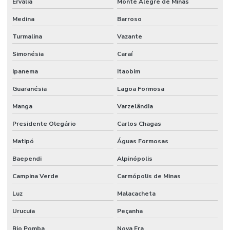
Ervália
Monte Alegre de Minas
Medina
Barroso
Turmalina
Vazante
Simonésia
Caraí
Ipanema
Itaobim
Guaranésia
Lagoa Formosa
Manga
Varzelândia
Presidente Olegário
Carlos Chagas
Matipó
Águas Formosas
Baependi
Alpinópolis
Campina Verde
Carmópolis de Minas
Luz
Malacacheta
Urucuia
Peçanha
Rio Pomba
Nova Era