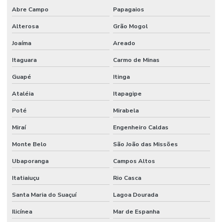
Abre Campo
Papagaios
Alterosa
Grão Mogol
Joaíma
Areado
Itaguara
Carmo de Minas
Guapé
Itinga
Ataléia
Itapagipe
Poté
Mirabela
Miraí
Engenheiro Caldas
Monte Belo
São João das Missões
Ubaporanga
Campos Altos
Itatiaiuçu
Rio Casca
Santa Maria do Suaçuí
Lagoa Dourada
Ilicínea
Mar de Espanha