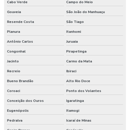
Cabo Verde
Campo do Meio
Gouveia
São João do Manhuaçu
Resende Costa
São Tiago
Planura
Itanhomi
Antônio Carlos
Juruaia
Congonhal
Pirapetinga
Jacinto
Carmo da Mata
Recreio
Ibiraci
Bueno Brandão
Alto Rio Doce
Coroaci
Ponto dos Volantes
Conceição dos Ouros
Igaratinga
Eugenópolis
Itamogi
Pedralva
Icaraí de Minas