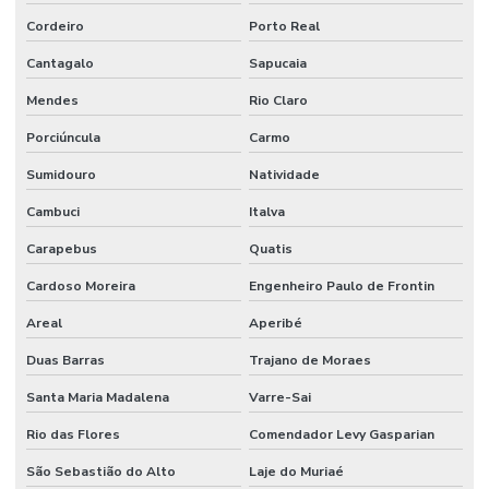
Cordeiro
Porto Real
Cantagalo
Sapucaia
Mendes
Rio Claro
Porciúncula
Carmo
Sumidouro
Natividade
Cambuci
Italva
Carapebus
Quatis
Cardoso Moreira
Engenheiro Paulo de Frontin
Areal
Aperibé
Duas Barras
Trajano de Moraes
Santa Maria Madalena
Varre-Sai
Rio das Flores
Comendador Levy Gasparian
São Sebastião do Alto
Laje do Muriaé