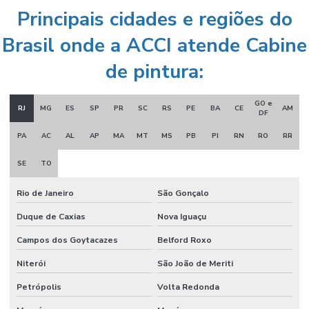
Principais cidades e regiões do
Brasil onde a ACCI atende Cabine
de pintura:
GO e
RJ
MG
ES
SP
PR
SC
RS
PE
BA
CE
AM
DF
PA
AC
AL
AP
MA
MT
MS
PB
PI
RN
RO
RR
SE
TO
Rio de Janeiro
São Gonçalo
Duque de Caxias
Nova Iguaçu
Campos dos Goytacazes
Belford Roxo
Niterói
São João de Meriti
Petrópolis
Volta Redonda