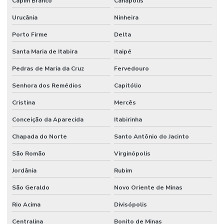
Capim Branco
Canápolis
Urucânia
Ninheira
Porto Firme
Delta
Santa Maria de Itabira
Itaipé
Pedras de Maria da Cruz
Fervedouro
Senhora dos Remédios
Capitólio
Cristina
Mercês
Conceição da Aparecida
Itabirinha
Chapada do Norte
Santo Antônio do Jacinto
São Romão
Virginópolis
Jordânia
Rubim
São Geraldo
Novo Oriente de Minas
Rio Acima
Divisópolis
Centralina
Bonito de Minas