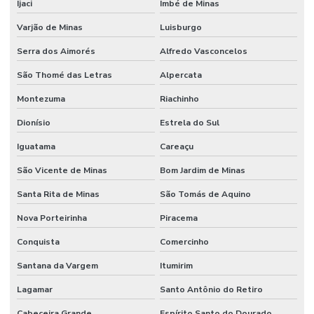
Ijaci
Imbé de Minas
Varjão de Minas
Luisburgo
Serra dos Aimorés
Alfredo Vasconcelos
São Thomé das Letras
Alpercata
Montezuma
Riachinho
Dionísio
Estrela do Sul
Iguatama
Careaçu
São Vicente de Minas
Bom Jardim de Minas
Santa Rita de Minas
São Tomás de Aquino
Nova Porteirinha
Piracema
Conquista
Comercinho
Santana da Vargem
Itumirim
Lagamar
Santo Antônio do Retiro
Cabeceira Grande
Espírito Santo do Dourado