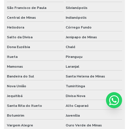
São Francisco de Paula
Silvianópolis
Central de Minas
Indianópolis
Heliodora
Córrego Fundo
Salto da Divisa
Jenipapo de Minas
Dona Euzébia
Chalé
Itueta
Piranguçu
Mamonas
Laranjal
Bandeira do Sul
Santa Helena de Minas
Nova União
Tumiritinga
Jequitibá
Divisa Nova
Santa Rita do Itueto
Alto Caparaó
Botumirim
Juvenília
Vargem Alegre
Ouro Verde de Minas