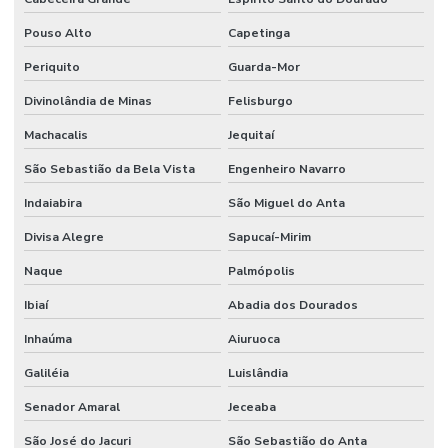
Pouso Alto
Capetinga
Periquito
Guarda-Mor
Divinolândia de Minas
Felisburgo
Machacalis
Jequitaí
São Sebastião da Bela Vista
Engenheiro Navarro
Indaiabira
São Miguel do Anta
Divisa Alegre
Sapucaí-Mirim
Naque
Palmópolis
Ibiaí
Abadia dos Dourados
Inhaúma
Aiuruoca
Galiléia
Luislândia
Senador Amaral
Jeceaba
São José do Jacuri
São Sebastião do Anta