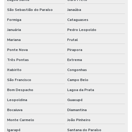
São Sebastião do Paraíso
Janaúba
Formiga
Cataguases
Januária
Pedro Leopoldo
Mariana
Frutal
Ponte Nova
Pirapora
Três Pontas
Extrema
Itabirito
Congonhas
São Francisco
Campo Belo
Bom Despacho
Lagoa da Prata
Leopoldina
Guaxupé
Bocaiuva
Diamantina
Monte Carmelo
João Pinheiro
Igarapé
Santana do Paraíso