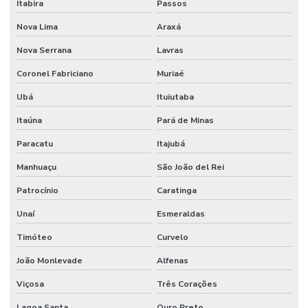
Itabira
Passos
Nova Lima
Araxá
Nova Serrana
Lavras
Coronel Fabriciano
Muriaé
Ubá
Ituiutaba
Itaúna
Pará de Minas
Paracatu
Itajubá
Manhuaçu
São João del Rei
Patrocínio
Caratinga
Unaí
Esmeraldas
Timóteo
Curvelo
João Monlevade
Alfenas
Viçosa
Três Corações
Lagoa Santa
Ouro Preto