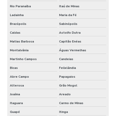
Rio Paranaíba
Itaú de Minas
Ladainha
Maria da Fé
Brazópolis
Sabinópolis
Caldas
Astolfo Dutra
Matias Barbosa
Capitão Enéas
Montalvânia
Águas Vermelhas
Martinho Campos
Candeias
Bicas
Felixlândia
Abre Campo
Papagaios
Alterosa
Grão Mogol
Joaíma
Areado
Itaguara
Carmo de Minas
Guapé
Itinga