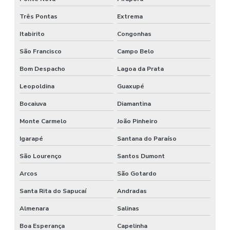
Três Pontas
Extrema
Itabirito
Congonhas
São Francisco
Campo Belo
Bom Despacho
Lagoa da Prata
Leopoldina
Guaxupé
Bocaiuva
Diamantina
Monte Carmelo
João Pinheiro
Igarapé
Santana do Paraíso
São Lourenço
Santos Dumont
Arcos
São Gotardo
Santa Rita do Sapucaí
Andradas
Almenara
Salinas
Boa Esperança
Capelinha