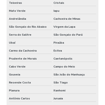
Teixeiras
Cristais
Mato Verde
Iapu
Andrelândia
Cachoeira de Minas
São Gonçalo do Rio Abaixo
Virgem da Lapa
Serra do Salitre
São Gonçalo do Pará
Ubaí
Piraúba
Carmo da Cachoeira
Estiva
Prudente de Morais
Caetanópolis
Cabo Verde
Campo do Meio
Gouveia
São João do Manhuaçu
Resende Costa
São Tiago
Planura
Itanhomi
Antônio Carlos
Juruaia