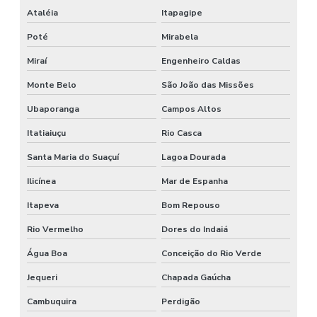
Ataléia
Itapagipe
Poté
Mirabela
Miraí
Engenheiro Caldas
Monte Belo
São João das Missões
Ubaporanga
Campos Altos
Itatiaiuçu
Rio Casca
Santa Maria do Suaçuí
Lagoa Dourada
Ilicínea
Mar de Espanha
Itapeva
Bom Repouso
Rio Vermelho
Dores do Indaiá
Água Boa
Conceição do Rio Verde
Jequeri
Chapada Gaúcha
Cambuquira
Perdigão