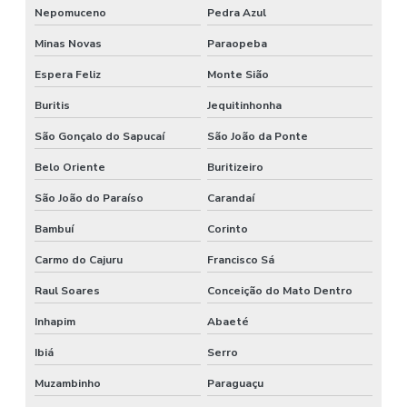
Nepomuceno
Pedra Azul
Minas Novas
Paraopeba
Espera Feliz
Monte Sião
Buritis
Jequitinhonha
São Gonçalo do Sapucaí
São João da Ponte
Belo Oriente
Buritizeiro
São João do Paraíso
Carandaí
Bambuí
Corinto
Carmo do Cajuru
Francisco Sá
Raul Soares
Conceição do Mato Dentro
Inhapim
Abaeté
Ibiá
Serro
Muzambinho
Paraguaçu