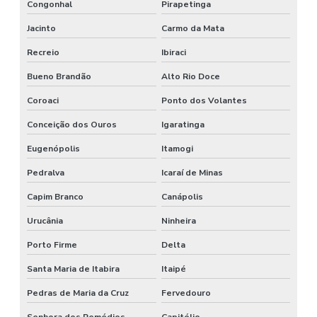
Congonhal
Pirapetinga
Jacinto
Carmo da Mata
Recreio
Ibiraci
Bueno Brandão
Alto Rio Doce
Coroaci
Ponto dos Volantes
Conceição dos Ouros
Igaratinga
Eugenópolis
Itamogi
Pedralva
Icaraí de Minas
Capim Branco
Canápolis
Urucânia
Ninheira
Porto Firme
Delta
Santa Maria de Itabira
Itaipé
Pedras de Maria da Cruz
Fervedouro
Senhora dos Remédios
Capitólio