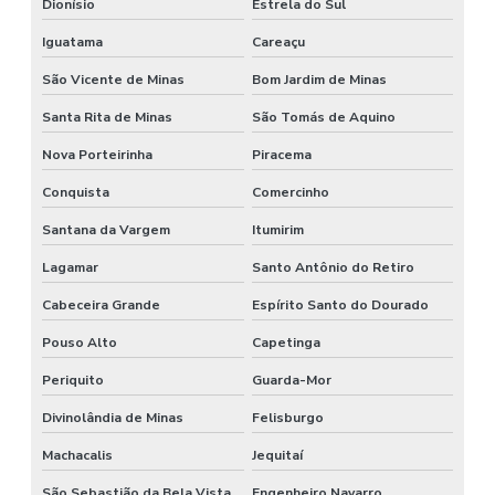
Dionísio
Estrela do Sul
Iguatama
Careaçu
São Vicente de Minas
Bom Jardim de Minas
Santa Rita de Minas
São Tomás de Aquino
Nova Porteirinha
Piracema
Conquista
Comercinho
Santana da Vargem
Itumirim
Lagamar
Santo Antônio do Retiro
Cabeceira Grande
Espírito Santo do Dourado
Pouso Alto
Capetinga
Periquito
Guarda-Mor
Divinolândia de Minas
Felisburgo
Machacalis
Jequitaí
São Sebastião da Bela Vista
Engenheiro Navarro