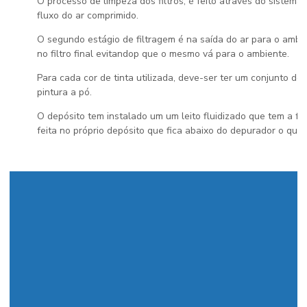
O processo de limpeza dos filtros, é feito através do sistema
fluxo do ar comprimido.
O segundo estágio de filtragem é na saída do ar para o ambient
no filtro final evitandop que o mesmo vá para o ambiente.
Para cada cor de tinta utilizada, deve-ser ter um conjunto de 
pintura a pó
.
O depósito tem instalado um um leito fluidizado que tem a f
feita no próprio depósito que fica abaixo do depurador o que 