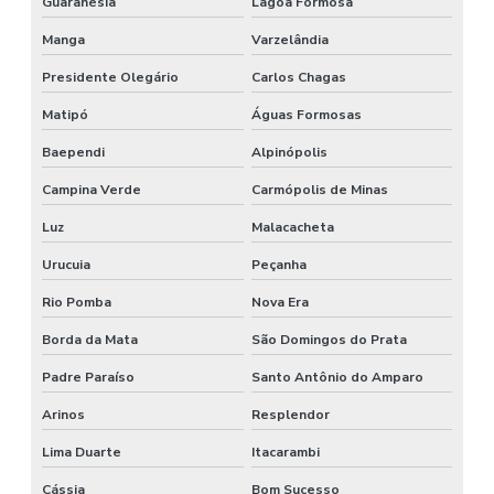
Guaranésia
Lagoa Formosa
Manga
Varzelândia
Presidente Olegário
Carlos Chagas
Matipó
Águas Formosas
Baependi
Alpinópolis
Campina Verde
Carmópolis de Minas
Luz
Malacacheta
Urucuia
Peçanha
Rio Pomba
Nova Era
Borda da Mata
São Domingos do Prata
Padre Paraíso
Santo Antônio do Amparo
Arinos
Resplendor
Lima Duarte
Itacarambi
Cássia
Bom Sucesso