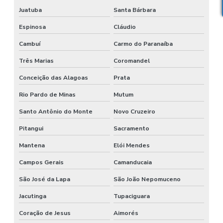
Juatuba
Santa Bárbara
Espinosa
Cláudio
Cambuí
Carmo do Paranaíba
Três Marias
Coromandel
Conceição das Alagoas
Prata
Rio Pardo de Minas
Mutum
Santo Antônio do Monte
Novo Cruzeiro
Pitangui
Sacramento
Mantena
Elói Mendes
Campos Gerais
Camanducaia
São José da Lapa
São João Nepomuceno
Jacutinga
Tupaciguara
Coração de Jesus
Aimorés