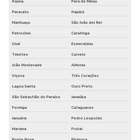
Itaúna
Pará de Minas
Paracatu
Itajubá
Manhuaçu
São João del Rei
Patrocínio
Caratinga
Unaí
Esmeraldas
Timóteo
Curvelo
João Monlevade
Alfenas
Viçosa
Três Corações
Lagoa Santa
Ouro Preto
São Sebastião do Paraíso
Janaúba
Formiga
Cataguases
Januária
Pedro Leopoldo
Mariana
Frutal
Ponte Nova
Pirapora