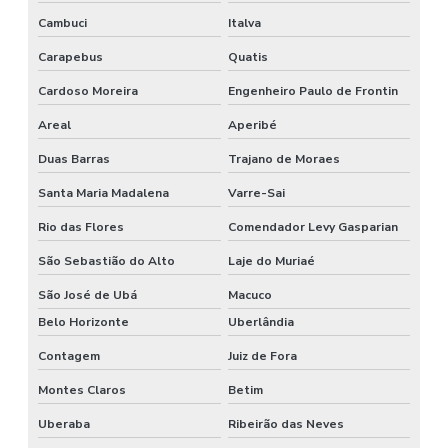
Cambuci
Italva
Carapebus
Quatis
Cardoso Moreira
Engenheiro Paulo de Frontin
Areal
Aperibé
Duas Barras
Trajano de Moraes
Santa Maria Madalena
Varre-Sai
Rio das Flores
Comendador Levy Gasparian
São Sebastião do Alto
Laje do Muriaé
São José de Ubá
Macuco
Belo Horizonte
Uberlândia
Contagem
Juiz de Fora
Montes Claros
Betim
Uberaba
Ribeirão das Neves