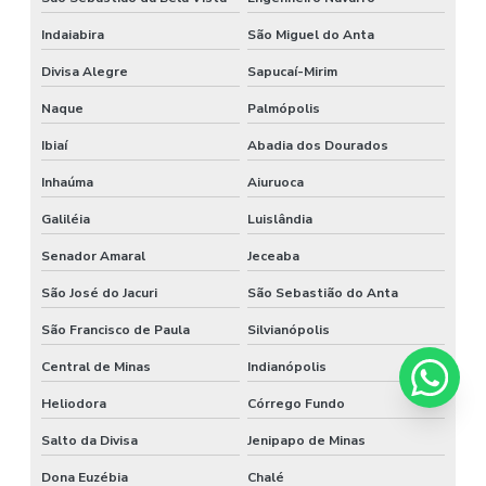
Indaiabira
São Miguel do Anta
Divisa Alegre
Sapucaí-Mirim
Naque
Palmópolis
Ibiaí
Abadia dos Dourados
Inhaúma
Aiuruoca
Galiléia
Luislândia
Senador Amaral
Jeceaba
São José do Jacuri
São Sebastião do Anta
São Francisco de Paula
Silvianópolis
Central de Minas
Indianópolis
Heliodora
Córrego Fundo
Salto da Divisa
Jenipapo de Minas
Dona Euzébia
Chalé