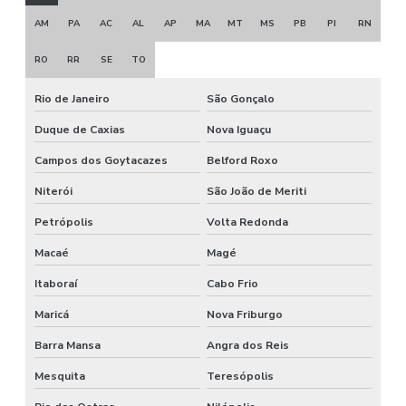
AM
PA
AC
AL
AP
MA
MT
MS
PB
PI
RN
RO
RR
SE
TO
Rio de Janeiro
São Gonçalo
Duque de Caxias
Nova Iguaçu
Campos dos Goytacazes
Belford Roxo
Niterói
São João de Meriti
Petrópolis
Volta Redonda
Macaé
Magé
Itaboraí
Cabo Frio
Maricá
Nova Friburgo
Barra Mansa
Angra dos Reis
Mesquita
Teresópolis