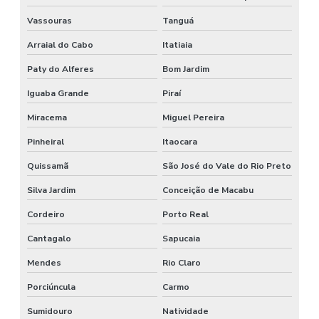
Vassouras
Tanguá
Arraial do Cabo
Itatiaia
Paty do Alferes
Bom Jardim
Iguaba Grande
Piraí
Miracema
Miguel Pereira
Pinheiral
Itaocara
Quissamã
São José do Vale do Rio Preto
Silva Jardim
Conceição de Macabu
Cordeiro
Porto Real
Cantagalo
Sapucaia
Mendes
Rio Claro
Porciúncula
Carmo
Sumidouro
Natividade