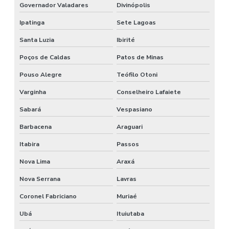
Governador Valadares
Divinópolis
Ipatinga
Sete Lagoas
Santa Luzia
Ibirité
Poços de Caldas
Patos de Minas
Pouso Alegre
Teófilo Otoni
Varginha
Conselheiro Lafaiete
Sabará
Vespasiano
Barbacena
Araguari
Itabira
Passos
Nova Lima
Araxá
Nova Serrana
Lavras
Coronel Fabriciano
Muriaé
Ubá
Ituiutaba