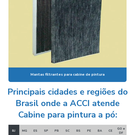
Mantas filtrantes para cabine de pintura
Principais cidades e regiões do
Brasil onde a ACCI atende
Cabine para pintura a pó:
GO e
RJ
MG
ES
SP
PR
SC
RS
PE
BA
CE
DF