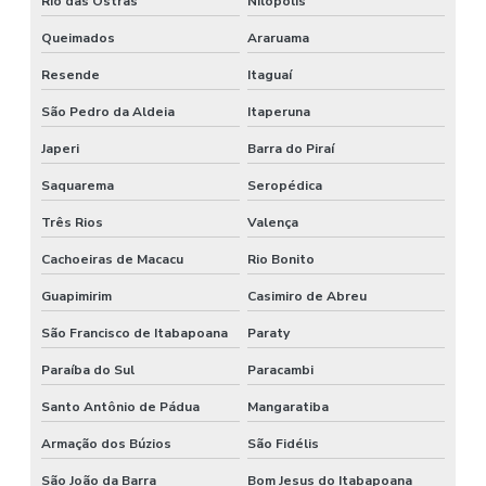
Rio das Ostras
Nilópolis
Queimados
Araruama
Resende
Itaguaí
São Pedro da Aldeia
Itaperuna
Japeri
Barra do Piraí
Saquarema
Seropédica
Três Rios
Valença
Cachoeiras de Macacu
Rio Bonito
Guapimirim
Casimiro de Abreu
São Francisco de Itabapoana
Paraty
Paraíba do Sul
Paracambi
Santo Antônio de Pádua
Mangaratiba
Armação dos Búzios
São Fidélis
São João da Barra
Bom Jesus do Itabapoana