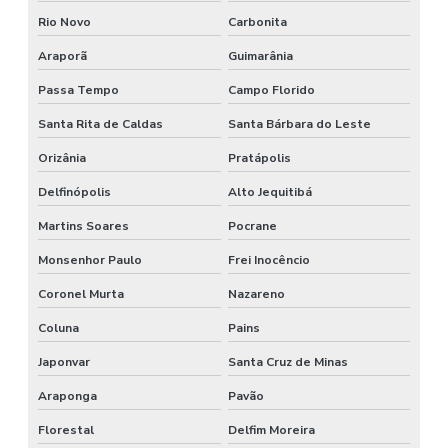
Rio Novo
Carbonita
Araporã
Guimarânia
Passa Tempo
Campo Florido
Santa Rita de Caldas
Santa Bárbara do Leste
Orizânia
Pratápolis
Delfinópolis
Alto Jequitibá
Martins Soares
Pocrane
Monsenhor Paulo
Frei Inocêncio
Coronel Murta
Nazareno
Coluna
Pains
Japonvar
Santa Cruz de Minas
Araponga
Pavão
Florestal
Delfim Moreira